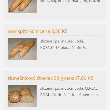
směs, soj. drť, sůl, margarin, droždí
kornspitz 60 g cena 8,50 Kč
složení : pš. mouka, voda,
KORNSPITZ plus, sůl, droždí
slunečnicový čtverec 60 g cena :7,60 Kč
složení : pš. mouka, voda, CEREAL
PRIM, sůl, droždí, sluneč. semínko