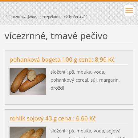
"nerozmrazujeme, nerozpékáme, vždy čerstvé"
vícezrnné, tmavé pečivo
pohanková bageta 100 g cena: 8,90 Kč
složení : pš. mouka, voda,
pohankový cereal, sůl, margarin,
droždí
rohlík sojový 43 g cena : 6,60 Kč
složení : pš. mouka, voda, sojová