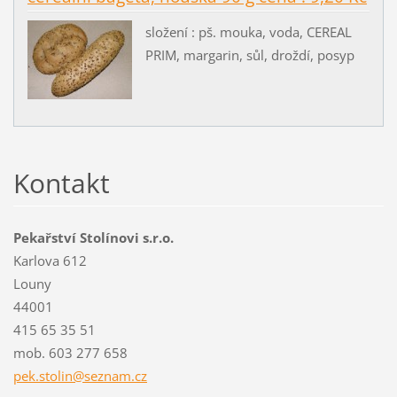
složení : pš. mouka, voda, CEREAL
PRIM, margarin, sůl, droždí, posyp
Kontakt
Pekařství Stolínovi s.r.o.
Karlova 612
Louny
44001
415 65 35 51
mob. 603 277 658
pek.stol
in@sezna
m.cz