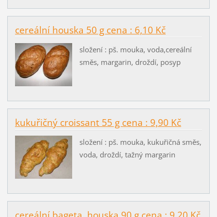
cereální houska 50 g cena : 6,10 Kč
složení : pš. mouka, voda,cereální
směs, margarin, droždí, posyp
kukuřičný croissant 55 g cena : 9,90 Kč
složení : pš. mouka, kukuřičná směs,
voda, droždí, tažný margarin
cereální bageta, houska 90 g cena : 9,20 Kč