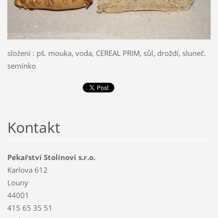
složení : pš. mouka, voda, CEREAL PRIM, sůl, droždí, sluneč.
semínko
Kontakt
Pekařství Stolínovi s.r.o.
Karlova 612
Louny
44001
415 65 35 51