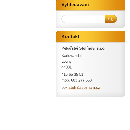
Vyhledávání
Kontakt
Pekařství Stolínovi s.r.o.
Karlova 612
Louny
44001
415 65 35 51
mob. 603 277 658
pek.stol
in@sezna
m.cz