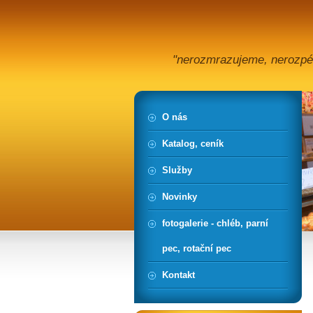
"nerozmrazujeme, nerozpé
O nás
Katalog, ceník
Služby
Novinky
fotogalerie - chléb, parní
pec, rotační pec
Kontakt