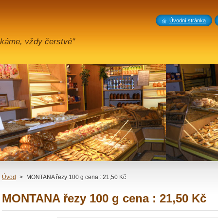
Úvodní stránka
káme, vždy čerstvé"
Úvod
>
MONTANA řezy 100 g cena : 21,50 Kč
MONTANA řezy 100 g cena : 21,50 Kč