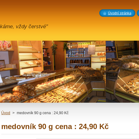
Úvodní stránka
káme, vždy čerstvé"
Úvod
>
medovník 90 g cena : 24,90 Kč
medovník 90 g cena : 24,90 Kč