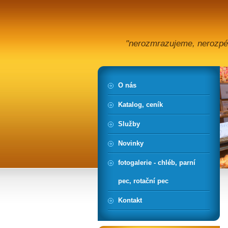
"nerozmrazujeme, nerozpé
O nás
Katalog, ceník
Služby
Novinky
fotogalerie - chléb, parní
pec, rotační pec
Kontakt