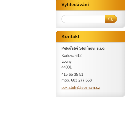
Vyhledávání
Kontakt
Pekařství Stolínovi s.r.o.
Karlova 612
Louny
44001
415 65 35 51
mob. 603 277 658
pek.stol
in@sezna
m.cz