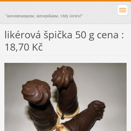
"nerozmrazujeme, nerozpékáme, vždy čerstvé"
likérová špička 50 g cena :
18,70 Kč