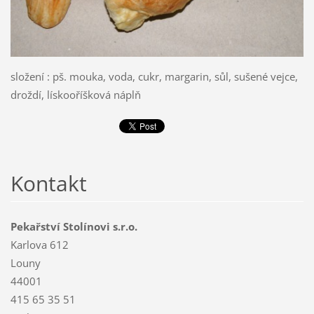
složení : pš. mouka, voda, cukr, margarin, sůl, sušené vejce,
droždí, lískooříšková náplň
Kontakt
Pekařství Stolínovi s.r.o.
Karlova 612
Louny
44001
415 65 35 51