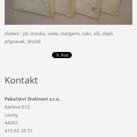
složení : pš. mouka, voda, margarin, cukr, sůl, zlepš.
přípravek, droždí
Kontakt
Pekařství Stolínovi s.r.o.
Karlova 612
Louny
44001
415 65 35 51