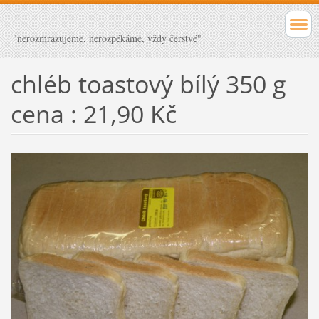
"nerozmrazujeme, nerozpékáme, vždy čerstvé"
chléb toastový bílý 350 g
cena : 21,90 Kč