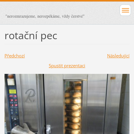
"nerozmrazujeme, nerozpékáme, vždy čerstvé"
rotační pec
Předchozí
Následující
Spustit prezentaci