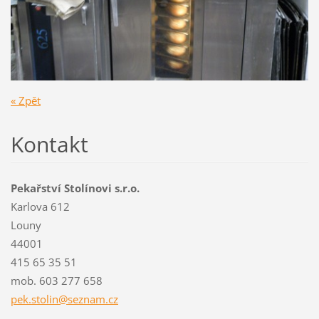
« Zpět
Kontakt
Pekařství Stolínovi s.r.o.
Karlova 612
Louny
44001
415 65 35 51
mob. 603 277 658
pek.stol
in@sezna
m.cz